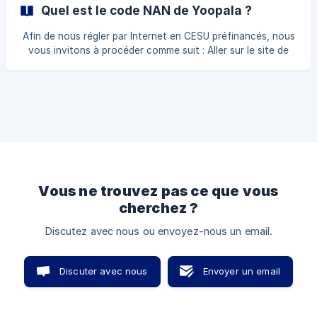
Quel est le code NAN de Yoopala ?
Afin de nous régler par Internet en CESU préfinancés, nous
vous invitons à procéder comme suit : Aller sur le site de
l’émetteur de vos CESU préfinancés (Chèque Domicile,
Ticket CESU, Natixis, Banque Postale, Sodexo ou
Domiserve) Indiquer le Numéro d’Affilié National (NAN) de
YOOPALA : 1888540*2 et en informer également votre
chargé de clientèle afin de modifier votre mode de
paiement.
Vous ne trouvez pas ce que vous
cherchez ?
Discutez avec nous ou envoyez-nous un email.
Discuter avec nous
Envoyer un email