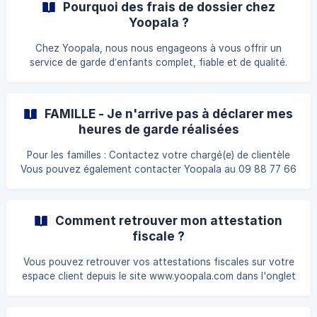
Pourquoi des frais de dossier chez
signature de votre contrat est validée, la procédure pour
Yoopala ?
réaliser les démarches sur votre espace CAF en ligne vous
est envoyé par e-mail. Vous la trouverez en pièce jointe
Chez Yoopala, nous nous engageons à vous offrir un
dans le mail intitulé « Documents à envoyer ». 2
service de garde d’enfants complet, fiable et de qualité.
Dans cette démarche, des frais de dossier sont appliqués
chaque année, lors de l’émission de votre première facture
de l’année scolaire. Quel est le montant ? 89 € pour les
FAMILLE - Je n'arrive pas à déclarer mes
gardes régulières (ex. : sorties d’école chaque semaine) 30
heures de garde réalisées
€ pour les gardes ponctuelles (ex. : besoin occasionnel,
soirée…) Que comprennent ces frais ? **Un accompagnem
Pour les familles : Contactez votre chargé(e) de clientèle
Vous pouvez également contacter Yoopala au 09 88 77 66
80, appel non surtaxé, du lundi au vendredi, de 9h à 18h30.
Ou envoyez un e-mail en indiquant vos coordonnées à
assistance@yoopala.com
Comment retrouver mon attestation
fiscale ?
Vous pouvez retrouver vos attestations fiscales sur votre
espace client depuis le site www.yoopala.com dans l'onglet
" Tableau de bord " " Attestation fiscale " .