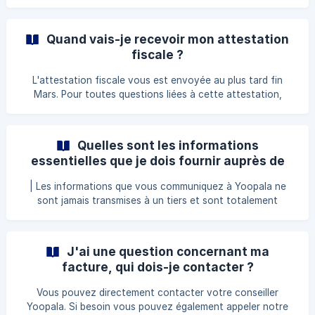
début de mois. Attention, la rémunération de votre
intervenant dépend de la validation des heures de gardes
réalisées au sein de votre espace personnel.
Quand vais-je recevoir mon attestation
fiscale ?
L'attestation fiscale vous est envoyée au plus tard fin
Mars. Pour toutes questions liées à cette attestation,
merci de contacter votre conseiller Yoopala par mail ou par
téléphone.
Quelles sont les informations
essentielles que je dois fournir auprès de
Yoopala ?
| Les informations que vous communiquez à Yoopala ne
sont jamais transmises à un tiers et sont totalement
sécurisées. Ces informations sont totalement conformes
au RGPD (Règlement Général sur la Protection des
Données). Pour accéder aux services de Yoopala, vous
J'ai une question concernant ma
devez soit vous inscrire directement sur notre site
facture, qui dois-je contacter ?
www.yoopala.com soit nous contacter au 09 88 77 66 80.
Dans tous les cas, pour que vous puissiez bénéficier de
Vous pouvez directement contacter votre conseiller
conseils personnalisés, vous devrez être inscrit chez
Yoopala. Si besoin vous pouvez également appeler notre
Yoopala en indiqu