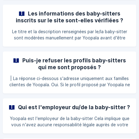
de garde (CMG) 2 chèques de cautions équivalents chacun
à un mois de prestations Votre RIB si vous souhaitez régler
Les informations des baby-sitters
vos factures en prélèvement Ces éléments doivent être
inscrits sur le site sont-elles vérifiées ?
transmis à votre conseiller Yoopala.
Le titre et la description renseignées par le/la baby-sitter
sont modérées manuellement par Yoopala avant d'être
publiées sur le site www.yoopala.com.
Puis-je refuser les profils baby-sitters
qui me sont proposés ?
| La réponse ci-dessous s'adresse uniquement aux familles
clientes de Yoopala. Oui. Si le profil proposé par Yoopala ne
vous convient pas vous pouvez le refuser en indiquant à
votre recruteur les raisons de ce refus. Nous poursuivons
gratuitement le processus de recrutement.
Qui est l'employeur du/de la baby-sitter ?
Yoopala est l'employeur de la baby-sitter Cela implique que
vous n'avez aucune responsabilité légale auprès de votre
intervenant, Yoopala encadre totalement ses intervenants.