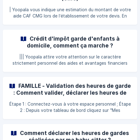
vous devez le devenir en rempli
| Yoopala vous indique une estimation du montant de votre
aide CAF CMG lors de l’établissement de votre devis. En
aucun cas Yoopala ne peut se substituer à la Caisse
d'Allocations Familiales (CAF). Vous devez vous renseigner
et faire les démarches auprès de votre CAF pour connaître
Crédit d'impôt garde d'enfants à
vos droits et les délais de perception de vos aides. ![]
domicile, comment ça marche ?
(https://storage.crisp.chat/u
||| Yoopala attire votre attention sur le caractère
strictement personnel des aides et avantages financiers
qui pourraient vous être attribués. N'hésitez pas à prendre
contact auprès de votre centre des impôts pour vous
assurer de vos droits et du montant éventuel de vos aides.
FAMILLE - Validation des heures de garde
50% de vos frais restant à charge (après aides
: Comment valider, déclarer les heures de
éventuelles) vous sont remboursés sous forme de crédit
garde de votre baby-sitter ?
d'impôt. Voici les conditions : Pour la 1ère année : Dans la
Étape 1 : Connectez-vous à votre espace personnel ; Étape
limite de 15 000 € par an + 1 500 € par enfant à ch
2 : Depuis votre tableau de bord cliquez sur "Mes
interventions" ; ||| IMPORTANT : vous devez ainsi valider,
modifier ou annuler les interventions du planning
prévisionnel au moins 2 fois par mois (le 15 et le 30/31 du
Comment déclarer les heures de gardes
mois en cours). En cas de non-action de votre part, un
réalisées par ma baby-sitter ?