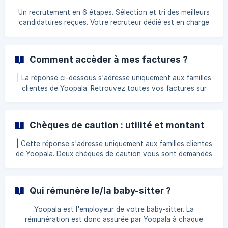
Un recrutement en 6 étapes. Sélection et tri des meilleurs
candidatures reçues. Votre recruteur dédié est en charge
d'une recherche sur-mesure des meilleurs candidats selon
vos attentes et nos exigences. Pré-qualification en visio-
conférence du ou des candidat(s) sélectionné(s). Le but est
Comment accèder à mes factures ?
d'évaluer la motivation, le dynamisme et les connaissances
indispensables pour la garde d'un enfant à domicile.
| La réponse ci-dessous s'adresse uniquement aux familles
Entretien réalisé par un recruteur professionnel.
clientes de Yoopala. Retrouvez toutes vos factures sur
Récupération de toutes les
votre espace personnel cliquant ici Puis rendez-vous dans
la rubrique "Espace client" et dans l'encart "Mes factures".
Dans cet espace vous pourrez : Consulter vos factures Les
Chèques de caution : utilité et montant
enregistrer sous PDF Les imprimer Les régler en ligne
| Cette réponse s'adresse uniquement aux familles clientes
de Yoopala. Deux chèques de caution vous sont demandés
lors de la signature de votre contrat avec Yoopala. Le
montant de chaque chèque de caution correspond à un
mois de prestation (basé sur votre contrat). Est-ce que
Qui rémunère le/la baby-sitter ?
mes chèques de caution sont encaissés par Yoopala ? Non.
Vos chèques de caution ont pour unique but de servir de
Yoopala est l'employeur de votre baby-sitter. La
garantie bancaire en cas d'impayé et ce malgré de multiples
rémunération est donc assurée par Yoopala à chaque
relances et propositions de notre part. Il