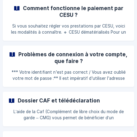
Comment fonctionne le paiement par
CESU ?
Si vous souhaitez régler vos prestations par CESU, voici
les modalités à connaître. 🔹 CESU dématérialisés Pour un
règlement en CESU dématérialisés, merci d’utiliser le code
NAN suivant : 1888540*2. 🔹 CESU papier Si vous optez
pour des CESU papier, nous vous invitons à nous les
Problèmes de connexion à votre compte,
envoyer par courrier recommandé à l’adresse suivante :
que faire ?
Yoopala 2740 Chemin de Saint Bernard 06200 Vallauris 🔹
Changement de mode de règlement Si le mode de
*** Votre identifiant n'est pas correct / Vous avez oublié
règlement initial de votre dossier
votre mot de passe :** Il est impératif d'utiliser l'adresse
mail avec laquelle vous vous êtes inscrit. En cas de doute,
contacter notre Accueil au 09 88 77 66 80. *** Votre mot
de passe n'est pas correct / Vous avez oublié votre mot de
Dossier CAF et télédéclaration
passe :** Vous devez cliquer sur "Mot de passe oublié" sur
la page de connexion. Un mail pour réinitialiser votre mot de
L’aide de la Caf (Complément de libre choix du mode de
passe vous sera envoyé sur votre email. En cas de non
garde – CMG) vous permet de bénéficier d’un
réception du mail de réiniti
remboursement partiel des frais de garde. Voici les étapes à
suivre pour que votre dossier soit correctement pris en
compte : 1. Réception de la procédure CAF Dès que la