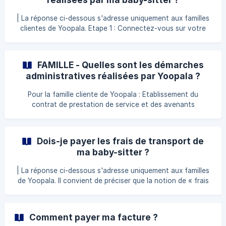
acompte sera calculé sur la ba
| La réponse ci-dessous s'adresse uniquement aux familles
clientes de Yoopala. Etape 1 : Connectez-vous sur votre
espace personnel en cliquant ici ; Etape 2 : Cliquez sur Mes
Interventions ; Etape 3 : Les interventions à déclarer y sont
affichées. Si toutefois vous avez besoin d'aide, contactez
FAMILLE - Quelles sont les démarches
votre conseiller Yoopala ou notre standard au 09 88 77 66
administratives réalisées par Yoopala ?
80 du lundi au vendredi de 9h à 18h (appel non surtaxé).
Pour la famille cliente de Yoopala : Etablissement du
contrat de prestation de service et des avenants
éventuels ; Communication des informations nécessaires
pour la mise en place de votre dossier CAF (dossier
personnel et confidentiel que vous seul pouvez
Dois-je payer les frais de transport de
transmettre à votre CAF pour obtenir l’ouverture de vos
ma baby-sitter ?
droits) ; Etablissement de vos factures mensuelles selon
votre déclaratif validé ; Envoi de votre attestation fiscale,
| La réponse ci-dessous s'adresse uniquement aux familles
entre début Février et fin Mars de l’année ;
de Yoopala. Il convient de préciser que la notion de « frais
de transport » au sens du Code du travail vise d’une part
les abonnements à un service de transport en commun et
d’autre part les frais kilométriques lorsque l’emploi du
Comment payer ma facture ?
salarié nécessite l’usage de son véhicule personnel. Les