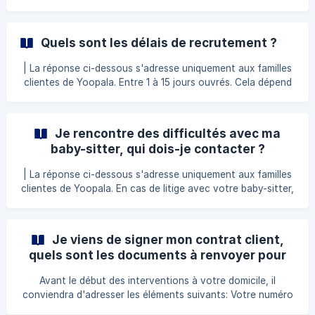
standard au 09 88 77 66 80, appel non surtaxé, du lundi au
vendredi, de 9h à 18h30. Ou envoyez un email en indiquant
vos coordonnées à assistance@yoopala.com
Quels sont les délais de recrutement ?
| La réponse ci-dessous s'adresse uniquement aux familles
clientes de Yoopala. Entre 1 à 15 jours ouvrés. Cela dépend
de nombreux éléments tels que le lieu de garde, la période
de recrutement, les heures et jours demandés, l'âge du ou
des enfants, les critères souhaités ... Plus une demande est
Je rencontre des difficultés avec ma
complexe (avec de nombreux critères) plus le délais de
baby-sitter, qui dois-je contacter ?
recrutement peut être long. Dans tous les cas vous êtes
tenu informé de l'avancée des recherches par votre
| La réponse ci-dessous s'adresse uniquement aux familles
recruteur et nous nous employons à resp
clientes de Yoopala. En cas de litige avec votre baby-sitter,
quel qu'il soit, vous devez contacter votre recruteur
Yoopala. Celui-ci sera en mesure d'analyser la
problématique rencontrée et de vous apporter
Je viens de signer mon contrat client,
immédiatement une solution.
quels sont les documents à renvoyer pour
mon dossier ?
Avant le début des interventions à votre domicile, il
conviendra d'adresser les éléments suivants: Votre numéro
d’allocataire CAF si vous bénéficiez du Complément mode