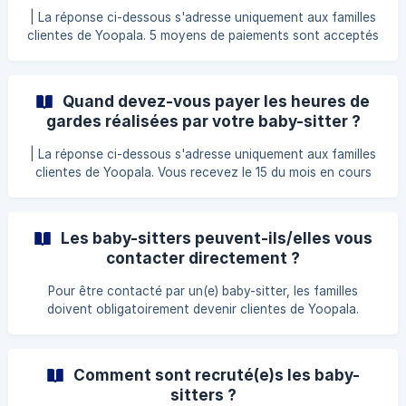
frais liés à l’usage du véhicule personnel concernent
| La réponse ci-dessous s'adresse uniquement aux familles
uniquement les déplacements avec l’enfant à bord du
clientes de Yoopala. 5 moyens de paiements sont acceptés
véhicule de l'intervenant. En tant
: Prélèvement bancaire Chèque CESU (papier et
dématérialisé) préfinancé Virement bancaire Carte bancaire
via votre espace personnel Vous pouvez bénéficier de
Quand devez-vous payer les heures de
l’aide de votre entreprise ou d’organismes tels que les
gardes réalisées par votre baby-sitter ?
caisses de retraite, mutuelles, CAF ou autres qui financent
tout ou partie de la valeur des CESU, le solde restant à
| La réponse ci-dessous s'adresse uniquement aux familles
votre charge. N’hésitez pas à solliciter
clientes de Yoopala. Vous recevez le 15 du mois en cours
un email intitulé "acompte sur facture" indiquant le
montant de l’acompte (conforme aux heures de gardes
déclarées par votre baby-sitter et non refusées par vous).
Les baby-sitters peuvent-ils/elles vous
Vous recevez ensuite, dès le début du mois suivant une
contacter directement ?
facture globale indiquant le détail des heures de gardes
validées et précisant le solde restant à régler. A défaut de
Pour être contacté par un(e) baby-sitter, les familles
saisi, vous serez facturé sur la base du plannin
doivent obligatoirement devenir clientes de Yoopala.
Seul(e)s les baby-sitters recruté(e)s par nos équipes vous
seront présenté(e)s.
Comment sont recruté(e)s les baby-
sitters ?