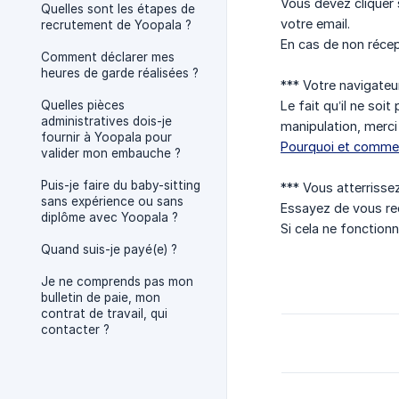
Vous devez cliquer 
Quelles sont les étapes de
votre email.
recrutement de Yoopala ?
En cas de non récep
Comment déclarer mes
heures de garde réalisées ?
*** Votre navigateur
Quelles pièces
Le fait qu’il ne soi
administratives dois-je
manipulation, merci 
fournir à Yoopala pour
Pourquoi et commen
valider mon embauche ?
Puis-je faire du baby-sitting
*** Vous atterrisse
sans expérience ou sans
Essayez de vous re
diplôme avec Yoopala ?
Si cela ne fonction
Quand suis-je payé(e) ?
Je ne comprends pas mon
bulletin de paie, mon
contrat de travail, qui
contacter ?