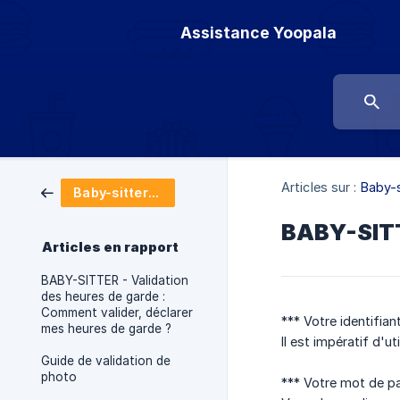
Assistance Yoopala
Articles sur :
Baby-s
Baby-sitters salarié.e.s
BABY-SITT
Articles en rapport
BABY-SITTER - Validation
des heures de garde :
Comment valider, déclarer
*** Votre identifia
mes heures de garde ?
Il est impératif d'u
Guide de validation de
photo
*** Votre mot de pa