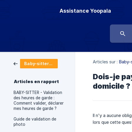
Assistance Yoopala
Articles sur :
Baby-s
Baby-sitters salarié.e.s
Dois-je pa
Articles en rapport
domicile ?
BABY-SITTER - Validation
des heures de garde :
Comment valider, déclarer
mes heures de garde ?
Il n'y a aucune obl
Guide de validation de
lors que cette ques
photo