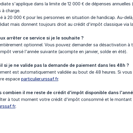
diate s'applique dans la limite de 12 000 € de dépenses annuelles
 à charge.
é à 20 000 € pour les personnes en situation de handicap. Au-delà
diat mais donnent toujours droit au crédit d'impôt classique via la
ux arrêter ce service si je le souhaite ?
t entièrement optionnel. Vous pouvez demander sa désactivation à
'impôt versé l'année suivante (acompte en janvier, solde en été).
il si je ne valide pas la demande de paiement dans les 48h ?
ent est automatiquement validée au bout de 48 heures. Si vous so
tre espace
particulier.urssaf.fr
.
 combien il me reste de crédit d'impôt disponible dans l'anné
ter à tout moment votre crédit d'impôt consommé et le montant r
urssaf.fr
.