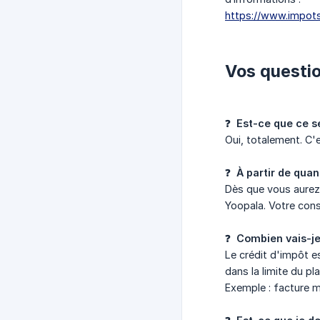
https://www.impots.
Vos questio
❓
Est-ce que ce se
Oui, totalement. C'e
❓
À partir de qua
Dès que vous aurez
Yoopala. Votre con
❓
Combien vais-j
Le crédit d'impôt e
dans la limite du p
Exemple : facture m