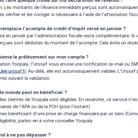
ois faire quelque chose sur ma déclaration de revenus ?
en. Les montants de l'Avance immédiate perçus sont automatiqueme
 vérifier et les corriger si nécessaire à l'aide de l'attestation fis
 remplace l'acompte de crédit d'impôt versé en janvier ?
é en janvier par l'administration fiscale reste complémentaire. Si 
rçues sont déduites du montant de l'acompte. Cela évite un doub
onne le prélèvement sur mon compte ?
tion Yoopala, l'Urssaf vous envoie une notification (e-mail ou S
ulier.urssaf.fr
. Au-delà, elle est automatiquement validée. L'Urssaf
rés suivant la validation.
 le monde peut en bénéficier ?
les clientes de Yoopala sont éligibles. En revanche, ce service n'es
s de l'APA ou de la PCH (pour l'instant)
néficiant d'une prise en charge financière par un tiers (Consei
ligibilité, parlez-en à votre conseiller Yoopala.
ond à ne pas dépasser ?