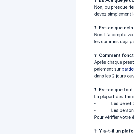
❓
Est-ce que je d
Non, ou presque ri
devez simplement les
❓
Est-ce que cela
Non. L'acompte vers
les sommes déjà pe
❓
Comment foncti
Après chaque presta
paiement sur
partic
dans les 2 jours ouv
❓
Est-ce que tout
La plupart des famil
• Les bénéficiaire
• Les personnes bé
Pour vérifier votre é
❓
Y a-t-il un plaf