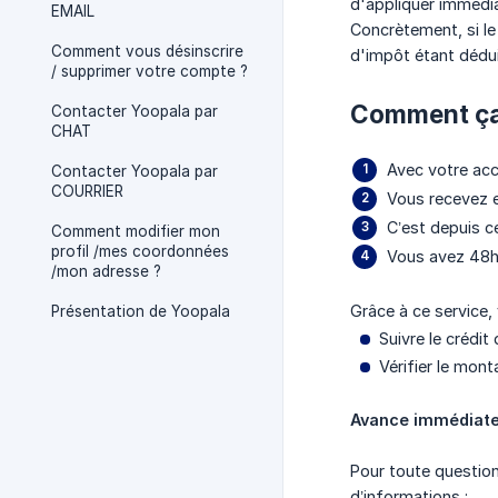
d'appliquer immédia
EMAIL
Concrètement, si le
Comment vous désinscrire
d'impôt étant dédui
/ supprimer votre compte ?
Comment ça
Contacter Yoopala par
CHAT
Avec votre ac
Contacter Yoopala par
COURRIER
Vous recevez e
C’est depuis 
Comment modifier mon
profil /mes coordonnées
Vous avez 48h 
/mon adresse ?
Grâce à ce service
Présentation de Yoopala
Suivre le crédit 
Vérifier le mont
Avance immédiat
Pour toute question
d’informations :