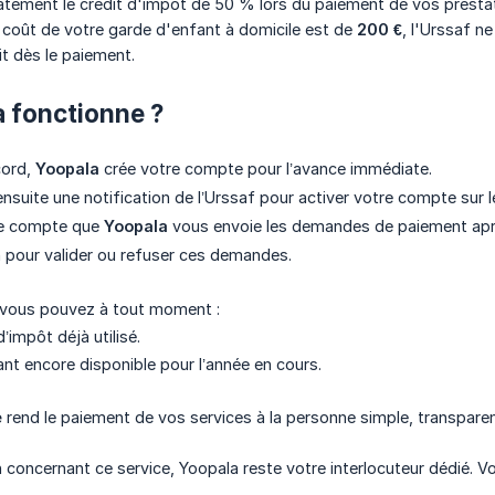
tement le crédit d'impôt de 50 % lors du paiement de vos prestat
 coût de votre garde d'enfant à domicile est de
200 €
, l'Urssaf n
t dès le paiement.
 fonctionne ?
cord,
Yoopala
crée votre compte pour l’avance immédiate.
nsuite une notification de l’Urssaf pour activer votre compte sur le
ce compte que
Yoopala
vous envoie les demandes de paiement après
pour valider ou refuser ces demandes.
, vous pouvez à tout moment :
d’impôt déjà utilisé.
ant encore disponible pour l’année en cours.
e
rend le paiement de vos services à la personne simple, transpar
 concernant ce service, Yoopala reste votre interlocuteur dédié. V